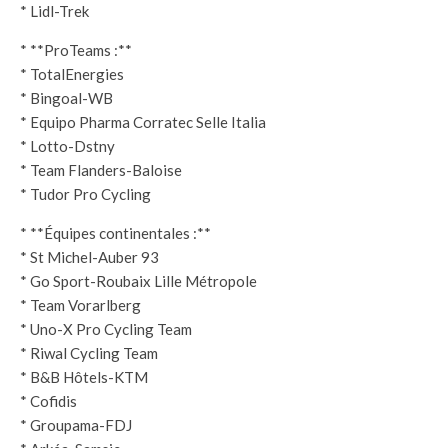
* Lidl-Trek
* **ProTeams :**
* TotalEnergies
* Bingoal-WB
* Equipo Pharma Corratec Selle Italia
* Lotto-Dstny
* Team Flanders-Baloise
* Tudor Pro Cycling
* **Équipes continentales :**
* St Michel-Auber 93
* Go Sport-Roubaix Lille Métropole
* Team Vorarlberg
* Uno-X Pro Cycling Team
* Riwal Cycling Team
* B&B Hôtels-KTM
* Cofidis
* Groupama-FDJ