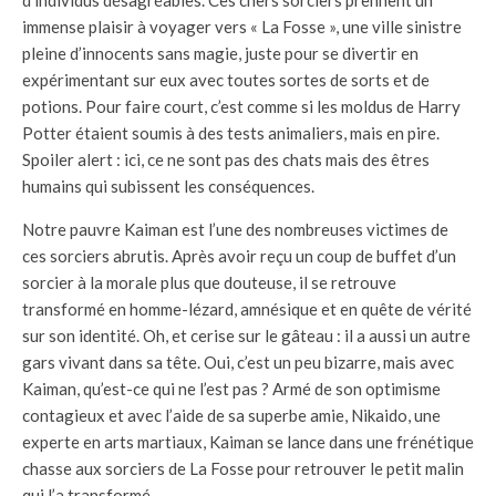
d’individus désagréables. Ces chers sorciers prennent un
immense plaisir à voyager vers « La Fosse », une ville sinistre
pleine d’innocents sans magie, juste pour se divertir en
expérimentant sur eux avec toutes sortes de sorts et de
potions. Pour faire court, c’est comme si les moldus de Harry
Potter étaient soumis à des tests animaliers, mais en pire.
Spoiler alert : ici, ce ne sont pas des chats mais des êtres
humains qui subissent les conséquences.
Notre pauvre Kaiman est l’une des nombreuses victimes de
ces sorciers abrutis. Après avoir reçu un coup de buffet d’un
sorcier à la morale plus que douteuse, il se retrouve
transformé en homme-lézard, amnésique et en quête de vérité
sur son identité. Oh, et cerise sur le gâteau : il a aussi un autre
gars vivant dans sa tête. Oui, c’est un peu bizarre, mais avec
Kaiman, qu’est-ce qui ne l’est pas ? Armé de son optimisme
contagieux et avec l’aide de sa superbe amie, Nikaido, une
experte en arts martiaux, Kaiman se lance dans une frénétique
chasse aux sorciers de La Fosse pour retrouver le petit malin
qui l’a transformé.