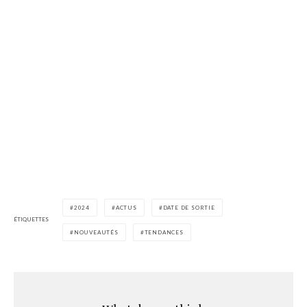
2024
ACTUS
DATE DE SORTIE
ÉTIQUETTES
NOUVEAUTÉS
TENDANCES