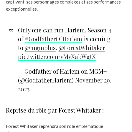
captivant, ses personnages complexes et ses performances
exceptionnelles.
Only one can run Harlem. Season 4
of
#GodfatherOfHarlem
is coming
to
@mgmplus
.
@ForestWhitaker
pic.twitter.com/yMyXabWgtX
— Godfather of Harlem on MGM+
(@GodfatherHarlem)
November 29,
2023
Reprise du rôle par Forest Whitaker :
Forest Whitaker reprendra son rôle emblématique