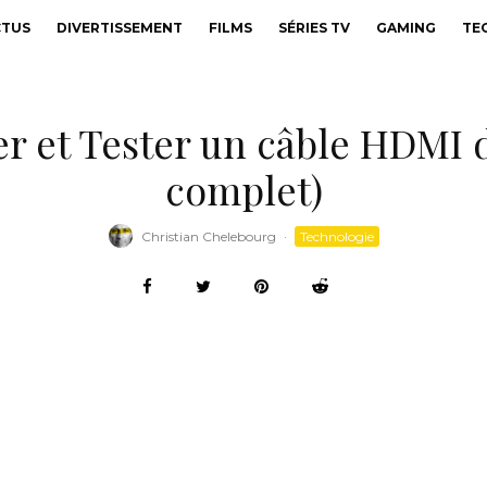
CTUS
DIVERTISSEMENT
FILMS
SÉRIES TV
GAMING
TE
r et Tester un câble HDMI 
complet)
Christian Chelebourg
·
Technologie