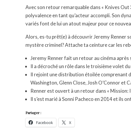
Avec son retour remarquable dans « Knives Out 3
polyvalence en tant qu’acteur accompli. Son dyn
variés font de lui un atout majeur pour ce nouve
Alors, es-tu prêt(e) à découvrir Jeremy Renner 
mystère criminel? Attache ta ceinture car les 
Jeremy Renner fait un retour au cinéma après 
Il a décroché un rôle dans le troisième volet d
Il rejoint une distribution étoilée comprenant
Washington, Glenn Close, Josh O’Connor et Ca
Renner est ouvert à un retour dans « Mission: 
Il s’est marié à Sonni Pacheco en 2014 et ils ont 
Partager :
Facebook
X