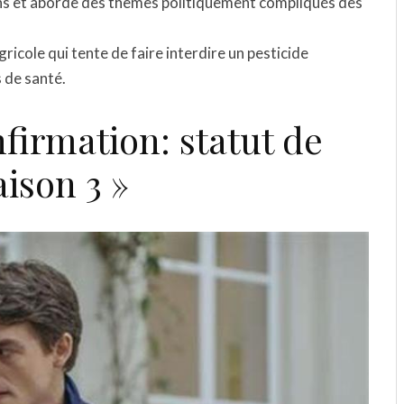
ons et aborde des thèmes politiquement compliqués des
ricole qui tente de faire interdire un pesticide
 de santé.
nfirmation: statut de
aison 3 »