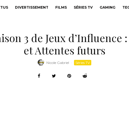
CTUS
DIVERTISSEMENT
FILMS
SÉRIES TV
GAMING
TE
aison 3 de Jeux d’Influence 
et Attentes futurs
Nicole Gabriel
·
Séries TV