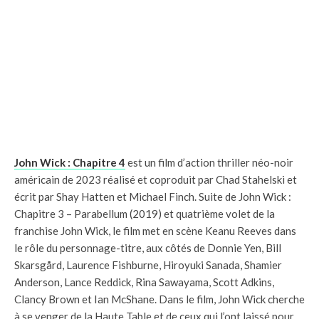
John Wick : Chapitre 4
est un film d’action thriller néo-noir
américain de 2023 réalisé et coproduit par Chad Stahelski et
écrit par Shay Hatten et Michael Finch. Suite de John Wick :
Chapitre 3 – Parabellum (2019) et quatrième volet de la
franchise John Wick, le film met en scène Keanu Reeves dans
le rôle du personnage-titre, aux côtés de Donnie Yen, Bill
Skarsgård, Laurence Fishburne, Hiroyuki Sanada, Shamier
Anderson, Lance Reddick, Rina Sawayama, Scott Adkins,
Clancy Brown et Ian McShane. Dans le film, John Wick cherche
à se venger de la Haute Table et de ceux qui l’ont laissé pour