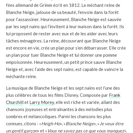
fées allemand de Grimm écrit en 1812. Le méchant reine de
Blanche Neige, jalouse de sa beauté, l’envoie dans la forêt
pour l’assassiner. Heureusement, Blanche Neige est sauvée
par les sept nains qui l’invitent à leur maison dans la forêt. Ils
lui proposent de rester avec eux et de les aider avec leurs
tâches ménagères. La reine, découvrant que Blanche Neige
est encore en vie, crée un plan pour s’en débarrasser. Elle crée
un plan pour tuer Blanche Neige et lui donner une pomme
empoisonnée. Heureusement, un petit prince sauve Blanche
Neige et, avec l’aide des sept nains, est capable de vaincre la
méchante reine.
La musique de Blanche Neige et les sept nains est l’une des
plus célèbres de tous les films Disney. Composée par
Frank
Churchill
et
Larry Morey
, elle est riche et variée, allant des
chansons joyeuses et entraînantes à des mélodies plus
sombres et mélancoliques. Parmi les chansons les plus
connues, citons : «
Heigh-Ho
», «
Blanche Neige
», «
Je veux être
un gentil garçon
» et «
Vous ne savez pas ce que vous manquez
».