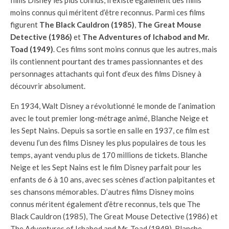
films Disney les plus connus, il existe également des films
moins connus qui méritent d’être reconnus. Parmi ces films
figurent
The Black Cauldron (1985)
,
The Great Mouse
Detective (1986)
et
The Adventures of Ichabod and Mr.
Toad (1949)
. Ces films sont moins connus que les autres, mais
ils contiennent pourtant des trames passionnantes et des
personnages attachants qui font d’eux des films Disney à
découvrir absolument.
En 1934, Walt Disney a révolutionné le monde de l’animation
avec le tout premier long-métrage animé, Blanche Neige et
les Sept Nains. Depuis sa sortie en salle en 1937, ce film est
devenu l’un des films Disney les plus populaires de tous les
temps, ayant vendu plus de 170 millions de tickets. Blanche
Neige et les Sept Nains est le film Disney parfait pour les
enfants de 6 à 10 ans, avec ses scènes d’action palpitantes et
ses chansons mémorables. D’autres films Disney moins
connus méritent également d’être reconnus, tels que The
Black Cauldron (1985), The Great Mouse Detective (1986) et
The Adventures of Ichabod and Mr. Toad (1949). Blanche