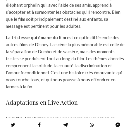
éléphant orphelin qui, avec l’aide de ses amis, apprend à
s’accepter et à surmonter les obstacles qu’il rencontre. Bien
que le film soit principalement destiné aux enfants, sa
message est pertinent pour les adultes.
La tristesse qui émane du film
est ce qui le différencie des
autres films de Disney. La scène la plus mémorable est celle de
la séparation de Dumbo et de sa mère, mais des moments
tristes se produisent tout au long du film. Les thèmes abordés
comprennent la solitude, la cruauté, la discrimination et
l’amour inconditionnel. C’est une histoire très émouvante qui
nous touche tous, et qui nous pousse à nous effondrer en
larmes à la fin.
Adaptations en Live Action
En 2019,
Tim Burton
a sorti une version en live action de
Dumbo, mettant en vedette
Danny DeVito
et
Colin Farrell
. La