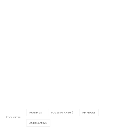
ANIMES
DESSIN ANIMÉ
MANGAS
ÉTIQUETTES
STREAMING