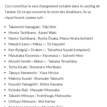
Ceci constitue le seul changement notable dans le casting de
l’anime. En ce qui concerne le reste des doubleurs, ils se
répartissent comme suit :
Takemichi Hanagaki : Yūki Shin
Hinata Tachibana : Azumi Waki
Naoto Tachibana : Ryōta Ōsaka, Mana Hirata (enfant)
Manjirō Sano « Mikey » : Yū Hayashi
Ken Ryūgūji « Draken » : Tatsuhisa Suzuki (remplacé)
Masataka Kiyomizu « Kiyomasa » : Satoshi Hino
Atsushi Sendō « Akkun » : Takuma Terashima
Tetta Kisaki : Showtaro Morikubo
Takuya Yamamoto : Yūya Hirose
Makoto Suzuki : Shunsuke Takeuchi
Kazushi Yamagishi : Shōta Hayama
Keisuke Baji : Masaaki Mizunaka
Takashi Mitsuya : Yoshitsugu Matsuoka
Chifuyu Matsuno : Shō Karino
Kazutora Hanemiya : Shunichi Toki