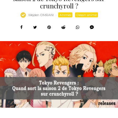
crunchyroll ?
Wejden OMRANI
·
Animes
Dessin animé