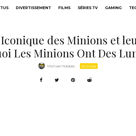
CTUS
DIVERTISSEMENT
FILMS
SÉRIES TV
GAMING
TE
 Iconique des Minions et le
oi Les Minions Ont Des Lun
Michael Hobbes
·
Archives