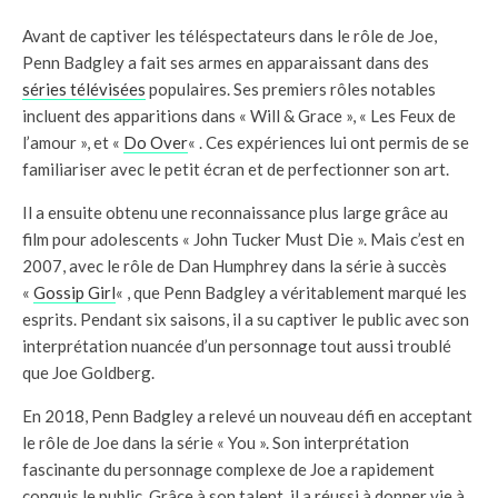
Avant de captiver les téléspectateurs dans le rôle de Joe,
Penn Badgley a fait ses armes en apparaissant dans des
séries télévisées
populaires. Ses premiers rôles notables
incluent des apparitions dans « Will & Grace », « Les Feux de
l’amour », et «
Do Over
« . Ces expériences lui ont permis de se
familiariser avec le petit écran et de perfectionner son art.
Il a ensuite obtenu une reconnaissance plus large grâce au
film pour adolescents « John Tucker Must Die ». Mais c’est en
2007, avec le rôle de Dan Humphrey dans la série à succès
«
Gossip Girl
« , que Penn Badgley a véritablement marqué les
esprits. Pendant six saisons, il a su captiver le public avec son
interprétation nuancée d’un personnage tout aussi troublé
que Joe Goldberg.
En 2018, Penn Badgley a relevé un nouveau défi en acceptant
le rôle de Joe dans la série « You ». Son interprétation
fascinante du personnage complexe de Joe a rapidement
conquis le public. Grâce à son talent, il a réussi à donner vie à