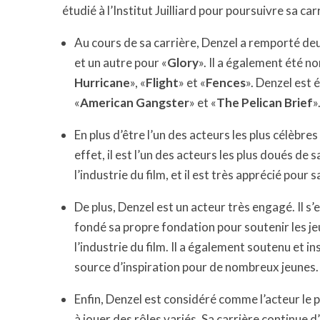
étudié à l’Institut Juilliard pour poursuivre sa car
Au cours de sa carrière, Denzel a remporté deux
et un autre pour «
Glory
». Il a également été 
Hurricane
», «
Flight
» et «
Fences
». Denzel est
«
American Gangster
» et «
The Pelican Brief
»
En plus d’être l’un des acteurs les plus célèbr
effet, il est l’un des acteurs les plus doués de
l’industrie du film, et il est très apprécié pou
De plus, Denzel est un acteur très engagé. Il s
fondé sa propre fondation pour soutenir les je
l’industrie du film. Il a également soutenu et i
source d’inspiration pour de nombreux jeunes.
Enfin, Denzel est considéré comme l’acteur le p
à jouer des rôles variés. Sa carrière continue d’