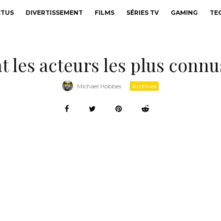
CTUS
DIVERTISSEMENT
FILMS
SÉRIES TV
GAMING
TE
nt les acteurs les plus conn
Michael Hobbes
·
Archives