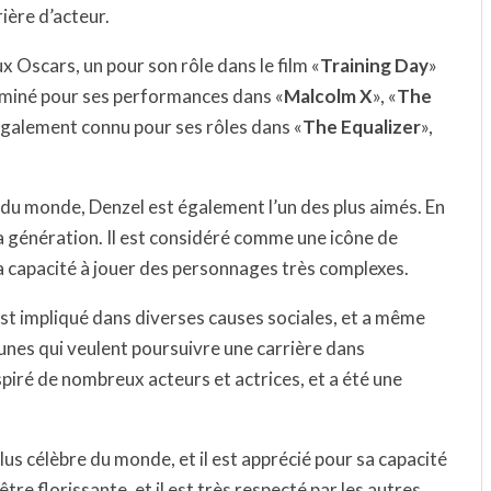
rière d’acteur.
 Oscars, un pour son rôle dans le film «
Training Day
»
nominé pour ses performances dans «
Malcolm X
», «
The
 également connu pour ses rôles dans «
The Equalizer
»,
.
es du monde, Denzel est également l’un des plus aimés. En
 sa génération. Il est considéré comme une icône de
r sa capacité à jouer des personnages très complexes.
’est impliqué dans diverses causes sociales, et a même
unes qui veulent poursuivre une carrière dans
nspiré de nombreux acteurs et actrices, et a été une
lus célèbre du monde, et il est apprécié pour sa capacité
être florissante, et il est très respecté par les autres