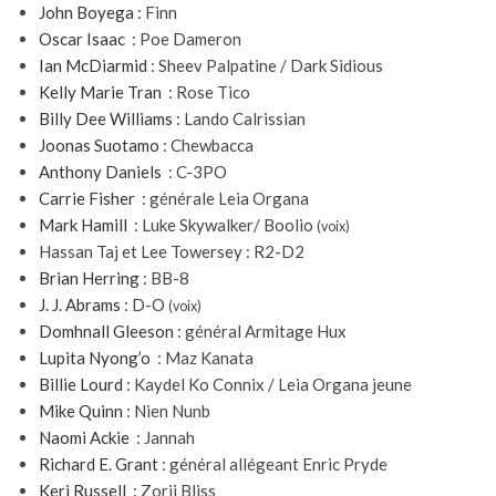
John Boyega
: Finn
Oscar Isaac
: Poe Dameron
Ian McDiarmid
: Sheev Palpatine / Dark Sidious
Kelly Marie Tran
: Rose Tico
Billy Dee Williams
: Lando Calrissian
Joonas Suotamo
: Chewbacca
Anthony Daniels
: C-3PO
Carrie Fisher
: générale Leia Organa
Mark Hamill
: Luke Skywalker/ Boolio
(voix)
Hassan Taj et Lee Towersey : R2-D2
Brian Herring
: BB-8
J. J. Abrams
: D-O
(voix)
Domhnall Gleeson
: général Armitage Hux
Lupita Nyong’o
: Maz Kanata
Billie Lourd
: Kaydel Ko Connix / Leia Organa jeune
Mike Quinn
: Nien Nunb
Naomi Ackie
: Jannah
Richard E. Grant
: général allégeant Enric Pryde
Keri Russell
: Zorii Bliss