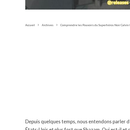
Accueil
Archives
Comprendre les Pouvoirs du Superhéros Noir Calvin E
Depuis quelques temps, nous entendons parler d’u
États-Unis et plus fort que Shazam. Qui est-il et 