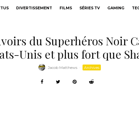
CTUS
DIVERTISSEMENT
FILMS
SÉRIES TV
GAMING
TE
oirs du Superhéros Noir Cal
ats-Unis et plus fort que S
Jacob Matthews
·
Archives