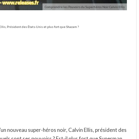
Comprendre les Pouvoirs du Superhéros Noir Calvin Ellis
llis, Président des États-Unis et plus fort que Shazam ?
n nouveau super-héros noir, Calvin Ellis, président des
quels sont ses pouvoirs ? Est-il plus fort que Superman