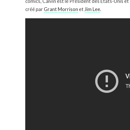
comics, Calvin est le Président des États-Unis et 
créé par
Grant Morrison
et
Jim Lee
.