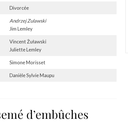
Divorcée
Andrzej Zulawski
Jim Lemley
Vincent Żuławski
Juliette Lemley
Simone Morisset
Danièle Sylvie Maupu
 semé d’embûches