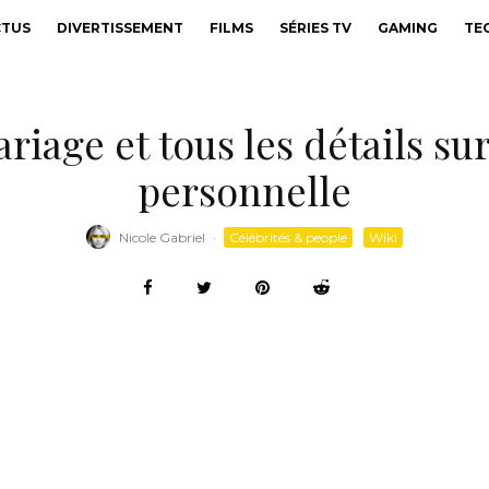
CTUS
DIVERTISSEMENT
FILMS
SÉRIES TV
GAMING
TE
iage et tous les détails sur 
personnelle
Nicole Gabriel
·
Célébrités & people
Wiki