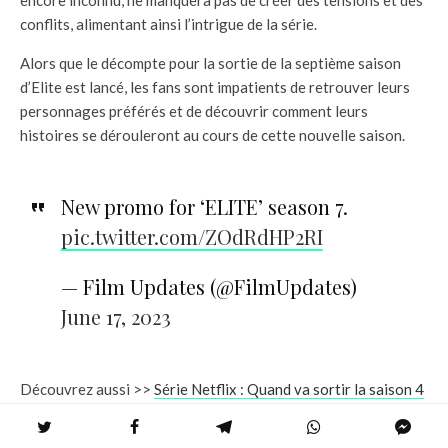
conflits, alimentant ainsi l’intrigue de la série.
Alors que le décompte pour la sortie de la septième saison
d’Elite est lancé, les fans sont impatients de retrouver leurs
personnages préférés et de découvrir comment leurs
histoires se dérouleront au cours de cette nouvelle saison.
New promo for ‘ELITE’ season 7.
pic.twitter.com/ZOdRdHP2RI
— Film Updates (@FilmUpdates)
June 17, 2023
Découvrez aussi >>
Série Netflix : Quand va sortir la saison 4
de Zoé et Raven ? Y aura-t-il une saison 5 ?
&
Série Netflix :
Qui est le frère de Berlin dans «La Casa de Papel » ?