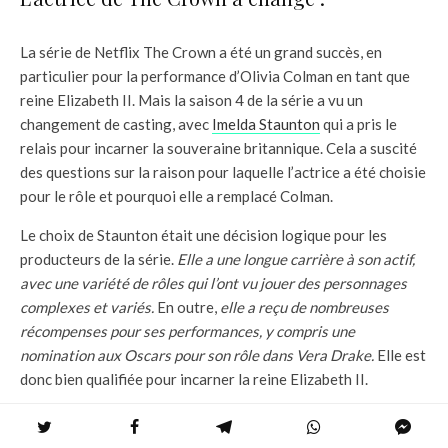
La série de Netflix The Crown a été un grand succès, en
particulier pour la performance d’Olivia Colman en tant que
reine Elizabeth II. Mais la saison 4 de la série a vu un
changement de casting, avec
Imelda Staunton
qui a pris le
relais pour incarner la souveraine britannique. Cela a suscité
des questions sur la raison pour laquelle l’actrice a été choisie
pour le rôle et pourquoi elle a remplacé Colman.
Le choix de Staunton était une décision logique pour les
producteurs de la série.
Elle a une longue carrière à son actif,
avec une variété de rôles qui l’ont vu jouer des personnages
complexes et variés.
En outre,
elle a reçu de nombreuses
récompenses pour ses performances, y compris une
nomination aux Oscars pour son rôle dans Vera Drake.
Elle est
donc bien qualifiée pour incarner la reine Elizabeth II.
Staunton a dû faire beaucoup de travail pour s’adapter au
rôle. Elle a dû apprendre le style de parler très formel et