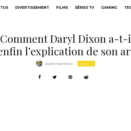
CTUS
DIVERTISSEMENT
FILMS
SÉRIES TV
GAMING
TE
Comment Daryl Dixon a-t-il
enfin l’explication de son ar
Jacob Matthews
·
Séries TV