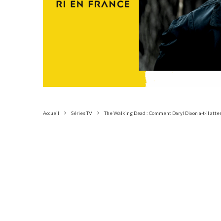
Accueil
Séries TV
The Walking Dead : Comment Daryl Dixon a-t-il atterri