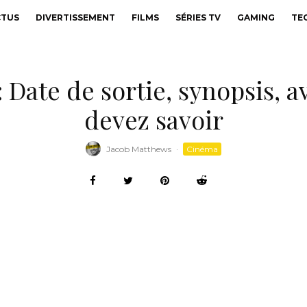
CTUS
DIVERTISSEMENT
FILMS
SÉRIES TV
GAMING
TE
 Date de sortie, synopsis, a
devez savoir
Jacob Matthews
·
Cinéma