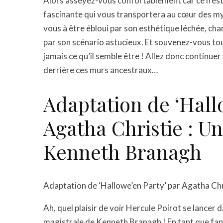
Alors asseyez-vous confortablement car ce n’es
fascinante qui vous transportera au cœur des my
vous à être ébloui par son esthétique léchée, ch
par son scénario astucieux. Et souvenez-vous touj
jamais ce qu’il semble être ! Allez donc continue
derrière ces murs ancestraux…
Adaptation de ‘Hall
Agatha Christie : U
Kenneth Branagh
Adaptation de ‘Hallowe’en Party’ par Agatha Ch
Ah, quel plaisir de voir Hercule Poirot se lancer 
magistrale de Kenneth Branagh ! En tant que fan 