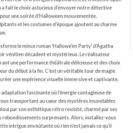
 a fait le choix astucieux d’envoyer notre détective
7 pour une soirée d’Halloween mouvementée.
alpitants et les costumes d’époque ajoutent au charme
ue.
nsforme le mince roman ‘Hallowe’en Party’ d’Agatha
noir vénitien décadent et mystérieux. Le réalisateur
frant une performance théâtrale délicieuse et des choix
ur du début à la fin. C’est un véritable tour de magie
créer une expérience visuelle immersive et captivante.
 adaptation fascinante où l’énergie contagieuse de
 vous transportant au cœur des mystères insondables
bloui par son esthétique rétro revisité, charmé par ses
 rebondissements surprenants. Alors, installez-vous
te intrigue envoûtante où rien n’est jamais ce qu’il