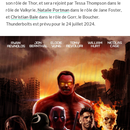
son rôle de Thor, et sera rejoint par Tessa Thompson dans le
rôle de Valkyrie,
Natalie Portman
dans le rôle de Jane Foster,
et
Christian Bale
dans le rôle de Gorr, le Boucher.
Thunderbolts est prévu pour le 24 juillet 2024.