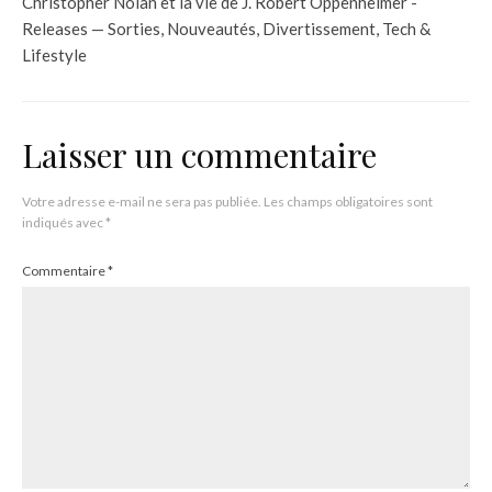
Christopher Nolan et la vie de J. Robert Oppenheimer -
Releases — Sorties, Nouveautés, Divertissement, Tech &
Lifestyle
Laisser un commentaire
Votre adresse e-mail ne sera pas publiée.
Les champs obligatoires sont
indiqués avec
*
Commentaire
*