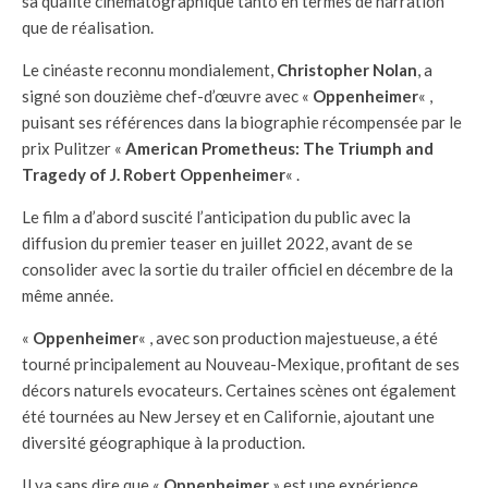
sa qualité cinématographique tanto en termes de narration
que de réalisation.
Le cinéaste reconnu mondialement,
Christopher Nolan
, a
signé son douzième chef-d’œuvre avec «
Oppenheimer
« ,
puisant ses références dans la biographie récompensée par le
prix Pulitzer «
American Prometheus: The Triumph and
Tragedy of J. Robert Oppenheimer
« .
Le film a d’abord suscité l’anticipation du public avec la
diffusion du premier teaser en juillet 2022, avant de se
consolider avec la sortie du trailer officiel en décembre de la
même année.
«
Oppenheimer
« , avec son production majestueuse, a été
tourné principalement au Nouveau-Mexique, profitant de ses
décors naturels evocateurs. Certaines scènes ont également
été tournées au New Jersey et en Californie, ajoutant une
diversité géographique à la production.
Il va sans dire que «
Oppenheimer
» est une expérience