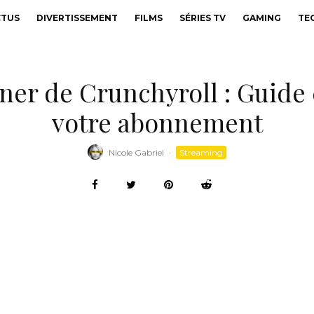
CTUS
DIVERTISSEMENT
FILMS
SÉRIES TV
GAMING
TE
er de Crunchyroll : Guide 
votre abonnement
Nicole Gabriel
·
Streaming