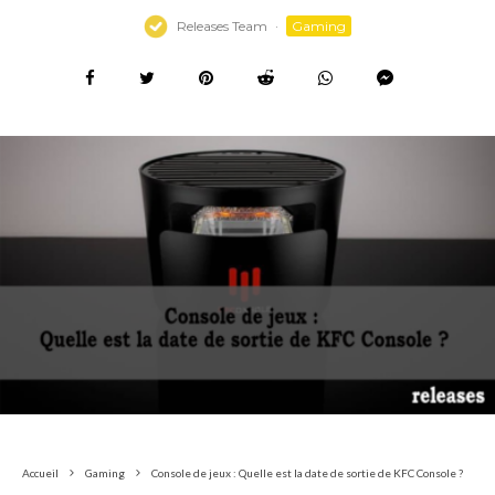
Releases Team
·
Gaming
Accueil
Gaming
Console de jeux : Quelle est la date de sortie de KFC Console ?