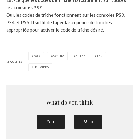
Est-ce que les codes de triche fonctionnent sur toutes
les consoles PS ?
Oui, les codes de triche fonctionnent sur les consoles PS3,
PS4 et PS5. Il suffit de taper la séquence de touches
appropriée pour activer le code de triche désiré.
2024
GAMING
GUIDE
JEU
ÉTIQUETTES
JEU VIDÉO
What do you think
0
0