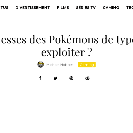
CTUS
DIVERTISSEMENT
FILMS
SÉRIES TV
GAMING
TE
blesses des Pokémons de ty
exploiter ?
Michael Hobbes
·
Gaming