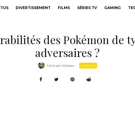
CTUS
DIVERTISSEMENT
FILMS
SÉRIES TV
GAMING
TE
érabilités des Pokémon de ty
adversaires ?
Michael Hobbes
·
Gaming