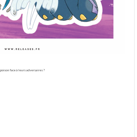
oison face à leurs adversaires ?