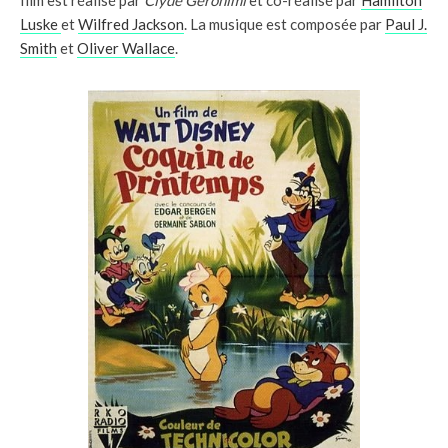
film est réalisé par
Clyde Geronimi
et co-réalisé par
Hamilton
Luske
et
Wilfred Jackson
. La musique est composée par
Paul J.
Smith
et
Oliver Wallace
.