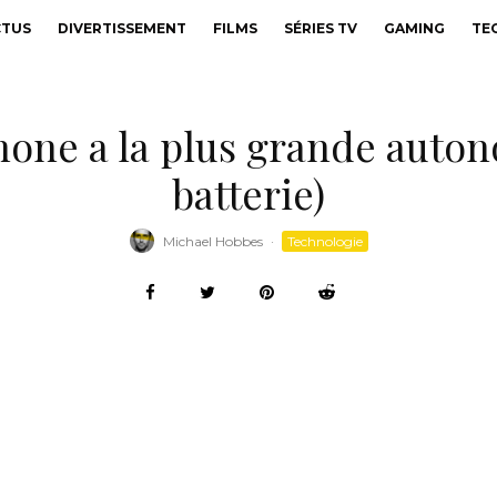
CTUS
DIVERTISSEMENT
FILMS
SÉRIES TV
GAMING
TE
one a la plus grande autono
batterie)
Michael Hobbes
·
Technologie