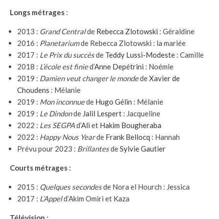
Longs métrages
:
2013 :
Grand Central
de
Rebecca Zlotowski
: Géraldine
2016 :
Planetarium
de Rebecca Zlotowski : la mariée
2017 :
Le Prix du succès
de
Teddy Lussi-Modeste
: Camille
2018 :
L’école est finie
d’
Anne Depétrini
: Noémie
2019 :
Damien veut changer le monde
de
Xavier de
Choudens
: Mélanie
2019 :
Mon inconnue
de
Hugo Gélin
: Mélanie
2019 :
Le Dindon
de
Jalil Lespert
: Jacqueline
2022 :
Les SEGPA
d’
Ali
et
Hakim Bougheraba
2022 :
Happy Nous Year
de
Frank Bellocq
: Hannah
Prévu pour 2023 :
Brillantes
de
Sylvie Gautier
Courts métrages :
2015 :
Quelques secondes
de Nora el Hourch : Jessica
2017 :
L’Appel
d’Akim Omiri et Kaza
Télévision :