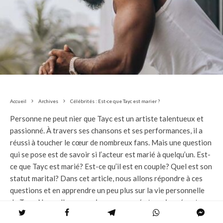
Accueil
Archives
Célébrités : Est-ce que Tayc est marier ?
Personne ne peut nier que Tayc est un artiste talentueux et
passionné. À travers ses chansons et ses performances, il a
réussi à toucher le cœur de nombreux fans. Mais une question
qui se pose est de savoir si l’acteur est marié à quelqu’un. Est-
ce que Tayc est marié? Est-ce qu’il est en couple? Quel est son
statut marital? Dans cet article, nous allons répondre à ces
questions et en apprendre un peu plus sur la vie personnelle
de Tayc. Nous allons examiner son passé et sa vie présente
pour en savoir plus sur sa vie amoureuse et découvrir s’il est