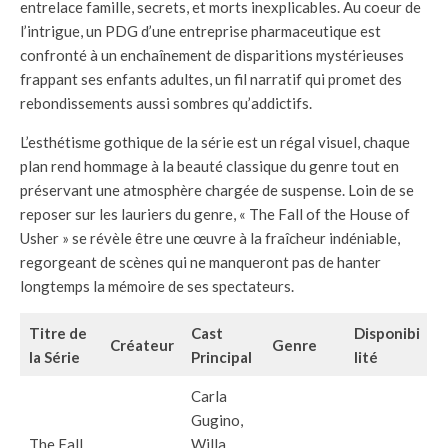
entrelace famille, secrets, et morts inexplicables. Au coeur de
l’intrigue, un PDG d’une entreprise pharmaceutique est
confronté à un enchaînement de disparitions mystérieuses
frappant ses enfants adultes, un fil narratif qui promet des
rebondissements aussi sombres qu’addictifs.
L’esthétisme gothique de la série est un régal visuel, chaque
plan rend hommage à la beauté classique du genre tout en
préservant une atmosphère chargée de suspense. Loin de se
reposer sur les lauriers du genre, « The Fall of the House of
Usher » se révèle être une œuvre à la fraîcheur indéniable,
regorgeant de scènes qui ne manqueront pas de hanter
longtemps la mémoire de ses spectateurs.
Titre de
Cast
Disponibi
Créateur
Genre
la Série
Principal
lité
Carla
Gugino,
The Fall
Willa