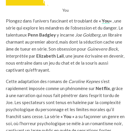
You
Plongez dans l’univers fascinant et troublant de
«
You
«
, une
série qui explore les méandres de l’obsession et du danger. Le
talentueux
Penn Badgley
y incarne
Joe Goldberg
, un libraire
charmant au premier abord, mais dont la séduction cache une
âme de tueur en série. Son obsession pour
Guinevere Beck
,
interprétée par
Elizabeth Lail
, une jeune écrivaine en devenir,
nous entraîne dans un jeu du chat et de la souris aussi
captivant qu’effrayant.
Cette adaptation des romans de
Caroline Kepnes
s’est
rapidement imposée comme un phénomène sur
Netflix
, grâce
à une narration qui nous fait pénétrer dans l’esprit tordu de
Joe. Les spectateurs sont tenus en haleine par la complexité
psychologique du personnage et les limites morales qu’il
franchit sans cesse. La série
« You »
a su façonner un genre en
soi, où l’horreur psychologique se mêle à un romantisme noir,
captivant un large public en quête de sensations fortes.