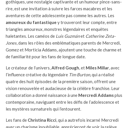
gothiques, une nostalgie captivante et un humour pince-sans-
rire, est une invitation à suivre les farces macabres et les
aventures de cette adolescente pas comme les autres. Les
amoureux du fantastique
y trouveront leur compte, entre
triangles amoureux, monstres légendaires et enquêtes
haletantes. Les caméos de
Luis Guzmán
et
Catherine Zeta-
Jones
, dans les rôles des emblématiques parents de Mercredi,
Gomez et Morticia Addams, ajoutent une touche de charme et
de familiarité pour les fans de longue date.
Le créateur de l’univers,
Alfred Gough
, et
Miles Millar
, avec
l’influence créative du légendaire
Tim Burton
, qui a réalisé
quatre des huit épisodes de la première saison, offrent une
vision renouvelée et audacieuse de la célèbre franchise. Leur
collaboration a donné naissance à une
Mercredi Addams
plus
contemporaine, naviguant entre les défis de l’adolescence et
les mystères surnaturels qui l’entourent.
Les fans de
Christina Ricci
, qui a autrefois incarné Mercredi
avec un charisme inoubliable, apprécieront de voir la relève