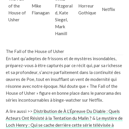
of the
Mike
Fitzgeral
Horreur
Netflix
House of
Flanagan
d, Kate
Gothique
Usher
Siegel,
Mark
Hamill
The Fall of the House of Usher
En tant qu’adeptes de frissons et de mystères insondables,
préparez-vous à être capturés par ce récit qui, par sa richesse
et sa profondeur, s’ancre parfaitement dans la continuité des
œuvres de Poe, tout en insufflant un vent de modernité qui
résonne avec notre époque. Nul doute que « The Fall of the
House of Usher » figure en bonne place dans le panorama des
séries incontournables à binge-watcher sur Netflix.
A lire aussi >>
Distribution de À L’Épreuve Du Diable : Quels
Acteurs Ont Résisté à la Tentation du Malin ?
&
Le mystère de
Loch Henry : Qui se cache derrière cette série télévisée à