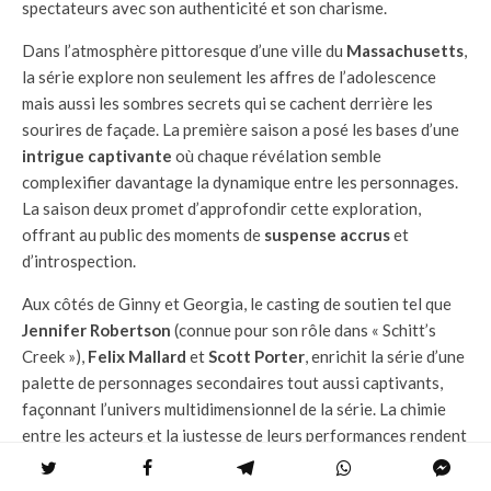
spectateurs avec son authenticité et son charisme.
Dans l’atmosphère pittoresque d’une ville du
Massachusetts
,
la série explore non seulement les affres de l’adolescence
mais aussi les sombres secrets qui se cachent derrière les
sourires de façade. La première saison a posé les bases d’une
intrigue captivante
où chaque révélation semble
complexifier davantage la dynamique entre les personnages.
La saison deux promet d’approfondir cette exploration,
offrant au public des moments de
suspense accrus
et
d’introspection.
Aux côtés de Ginny et Georgia, le casting de soutien tel que
Jennifer Robertson
(connue pour son rôle dans « Schitt’s
Creek »),
Felix Mallard
et
Scott Porter
, enrichit la série d’une
palette de personnages secondaires tout aussi captivants,
façonnant l’univers multidimensionnel de la série. La chimie
entre les acteurs et la justesse de leurs performances rendent
« Ginny & Georgia » irrésistible, une force avec laquelle il faut
compter dans le paysage télévisuel actuel.