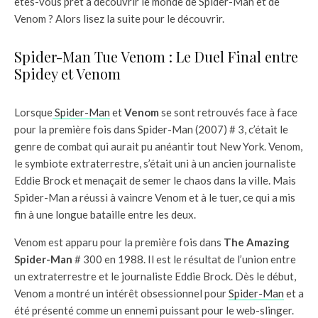
êtes-vous prêt à découvrir le monde de Spider-Man et de
Venom ? Alors lisez la suite pour le découvrir.
Spider-Man Tue Venom : Le Duel Final entre
Spidey et Venom
Lorsque
Spider-Man
et
Venom
se sont retrouvés face à face
pour la première fois dans Spider-Man (2007) # 3, c’était le
genre de combat qui aurait pu anéantir tout New York. Venom,
le symbiote extraterrestre, s’était uni à un ancien journaliste
Eddie Brock et menaçait de semer le chaos dans la ville. Mais
Spider-Man a réussi à vaincre Venom et à le tuer, ce qui a mis
fin à une longue bataille entre les deux.
Venom est apparu pour la première fois dans
The Amazing
Spider-Man
# 300 en 1988. Il est le résultat de l’union entre
un extraterrestre et le journaliste Eddie Brock. Dès le début,
Venom a montré un intérêt obsessionnel pour
Spider-Man
et a
été présenté comme un ennemi puissant pour le web-slinger.