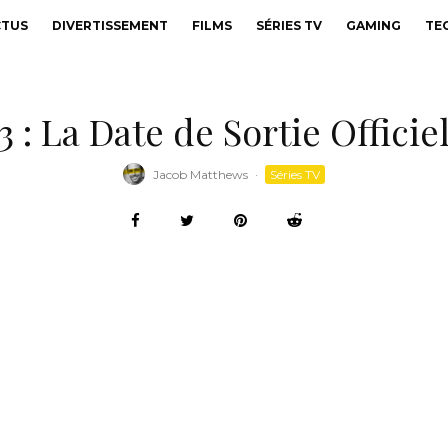
CTUS
DIVERTISSEMENT
FILMS
SÉRIES TV
GAMING
TE
3 : La Date de Sortie Officie
Jacob Matthews
·
Séries TV