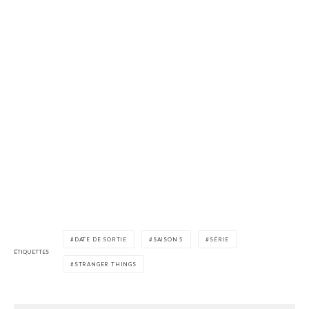
DATE DE SORTIE
SAISON 5
SÉRIE
ÉTIQUETTES
STRANGER THINGS