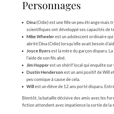
Personnages
Dina
(Odie) est une fille un peu étrange mais trè
scientifiques ont développé ses capacités de t
Mike Wheeler
est un adolescent ordinaire qu
abrité Dina (Odie) lorsqu’elle avait besoin d’aid
Joyce Byers
est la mère du garçon disparu. L
l’aide de son fils aîné.
Jim Hopper
est un shérif local qui enquête sur
Dustin Henderson
est un ami positif de Will
peu comique à cause de cela.
Will
est un élève de 12 ans porté disparu. Entr
Bientôt, la bataille décisive des amis avec les fo
fiction attendent avec impatience la sortie de la