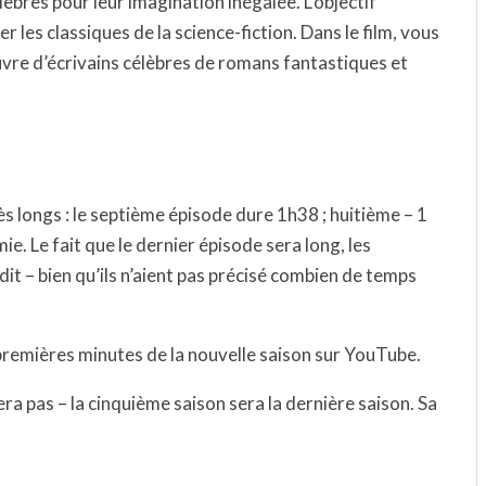
lèbres pour leur imagination inégalée. L’objectif
r les classiques de la science-fiction. Dans le film, vous
re d’écrivains célèbres de romans fantastiques et
ès longs : le septième épisode dure 1h38 ; huitième – 1
. Le fait que le dernier épisode sera long, les
à dit – bien qu’ils n’aient pas précisé combien de temps
premières minutes de la nouvelle saison sur YouTube.
era pas – la cinquième saison sera la dernière saison. Sa