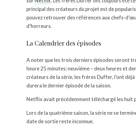
sur
Netflix
. Les frères Duffer ont toujours été cé
principal des créateurs du projet est de popularise
pouvez retrouver des références aux chefs-d’œuv
d’horreurs.
La Calendrier des épisodes
A noter que les trois derniers épisodes seront tr
heure 25 minutes; neuvième – deux heures et demie
créateurs de la série, les frères Duffer, l’ont déj
durera le dernier épisode de la saison.
Netflix avait précédemment téléchargé les huit 
Lors de la quatrième saison, la série ne se termin
date de sortie reste inconnue.