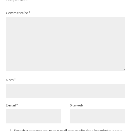
Commentaire
*
Nom
*
E-mail
*
Site web
Enregistrer mon nom, mon e-mail et mon site dans le navigateur pour