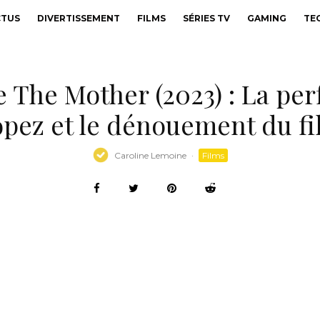
CTUS
DIVERTISSEMENT
FILMS
SÉRIES TV
GAMING
TE
 The Mother (2023) : La pe
pez et le dénouement du f
Caroline Lemoine
·
Films