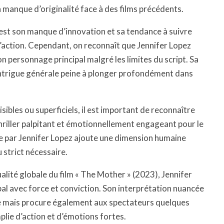
n manque d’originalité face à des films précédents.
lm est son manque d’innovation et sa tendance à suivre
l’action. Cependant, on reconnaît que Jennifer Lopez
n personnage principal malgré les limites du script. Sa
l’intrigue générale peine à plonger profondément dans
ibles ou superficiels, il est important de reconnaître
thriller palpitant et émotionnellement engageant pour le
e par Jennifer Lopez ajoute une dimension humaine
u strict nécessaire.
ualité globale du film « The Mother » (2023), Jennifer
cipal avec force et conviction. Son interprétation nuancée
e mais procure également aux spectateurs quelques
lie d’action et d’émotions fortes.