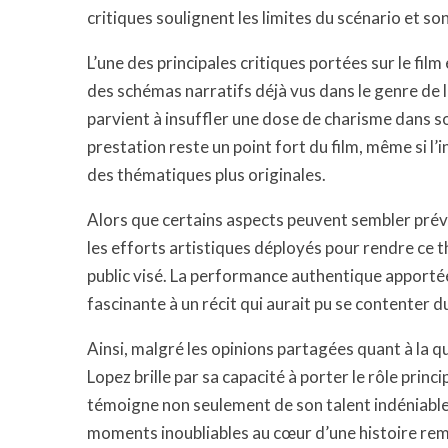
critiques soulignent les limites du scénario et so
L’une des principales critiques portées sur le fi
des schémas narratifs déjà vus dans le genre de 
parvient à insuffler une dose de charisme dans so
prestation reste un point fort du film, même si 
des thématiques plus originales.
Alors que certains aspects peuvent sembler prévis
les efforts artistiques déployés pour rendre ce 
public visé. La performance authentique apporté
fascinante à un récit qui aurait pu se contenter d
Ainsi, malgré les opinions partagées quant à la q
Lopez brille par sa capacité à porter le rôle prin
témoigne non seulement de son talent indéniabl
moments inoubliables au cœur d’une histoire remp