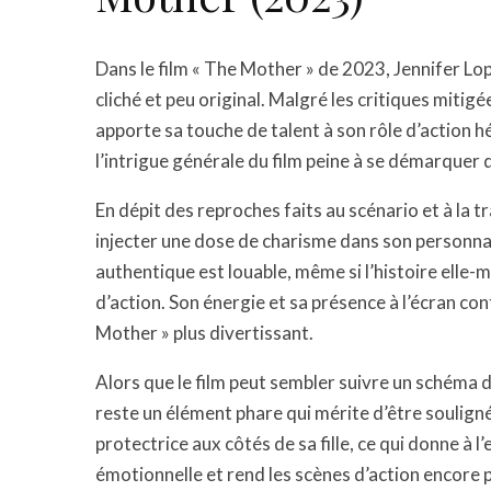
Dans le film « The Mother » de 2023, Jennifer L
cliché et peu original. Malgré les critiques mitigée
apporte sa touche de talent à son rôle d’action h
l’intrigue générale du film peine à se démarquer
En dépit des reproches faits au scénario et à la t
injecter une dose de charisme dans son personn
authentique est louable, même si l’histoire elle-
d’action. Son énergie et sa présence à l’écran co
Mother » plus divertissant.
Alors que le film peut sembler suivre un schéma 
reste un élément phare qui mérite d’être souligné
protectrice aux côtés de sa fille, ce qui donne 
émotionnelle et rend les scènes d’action encore p