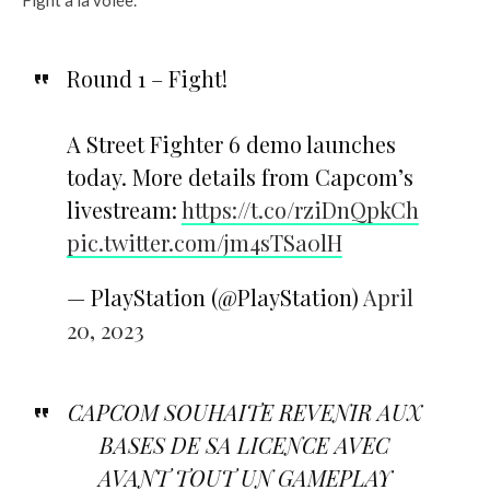
Fight à la volée.
Round 1 – Fight!
A Street Fighter 6 demo launches
today. More details from Capcom’s
livestream:
https://t.co/rziDnQpkCh
pic.twitter.com/jm4sTSa0lH
— PlayStation (@PlayStation)
April
20, 2023
CAPCOM SOUHAITE REVENIR AUX
BASES DE SA LICENCE AVEC
AVANT TOUT UN GAMEPLAY