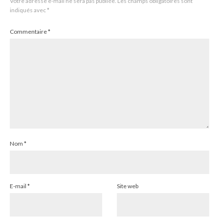
Votre adresse e-mail ne sera pas publiée.
Les champs obligatoires sont
indiqués avec
*
Commentaire
*
Nom
*
E-mail
*
Site web