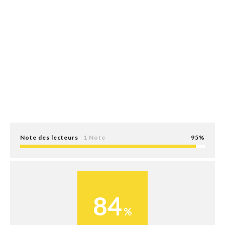
Note des lecteurs
1 Note
95
84