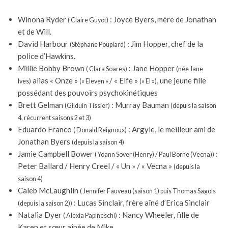
Winona Ryder
: Joyce Byers, mère de Jonathan
( Claire Guyot)
et de Will.
David Harbour
: Jim Hopper, chef de la
(Stéphane Pouplard)
police d’Hawkins.
Millie Bobby Brown
: Jane Hopper
( Clara Soares)
(née Jane
alias « Onze »
/ « Elfe »
, une jeune fille
Ives)
(« Eleven »
(« El »)
possédant des pouvoirs psychokinétiques
Brett Gelman
: Murray Bauman
(Gilduin Tissier)
(depuis la saison
4, récurrent saisons 2 et 3)
Eduardo Franco
: Argyle, le meilleur ami de
( Donald Reignoux)
Jonathan Byers
(depuis la saison 4)
Jamie Campbell Bower
:
( Yoann Sover (Henry) / Paul Borne (Vecna))
Peter Ballard / Henry Creel / « Un » / « Vecna »
(depuis la
saison 4)
Caleb McLaughlin
( Jennifer Fauveau (saison 1) puis Thomas Sagols
: Lucas Sinclair, frère aîné d’Erica Sinclair
(depuis la saison 2))
Natalia Dyer
: Nancy Wheeler, fille de
( Alexia Papineschi)
Karen et sœur aînée de Mike