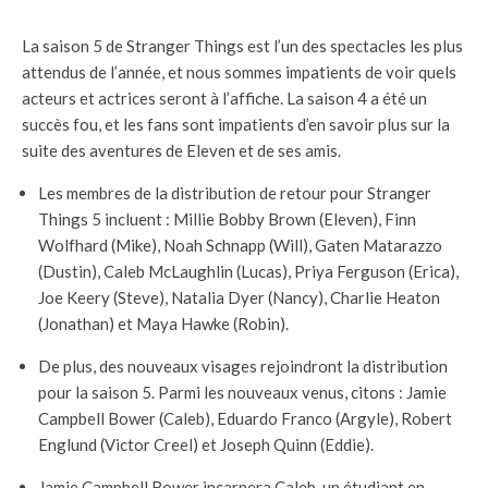
La saison 5 de Stranger Things est l’un des spectacles les plus
attendus de l’année, et nous sommes impatients de voir quels
acteurs et actrices seront à l’affiche. La saison 4 a été un
succès fou, et les fans sont impatients d’en savoir plus sur la
suite des aventures de Eleven et de ses amis.
Les membres de la distribution de retour pour Stranger
Things 5 ​​incluent : Millie Bobby Brown (Eleven), Finn
Wolfhard (Mike), Noah Schnapp (Will), Gaten Matarazzo
(Dustin), Caleb McLaughlin (Lucas), Priya Ferguson (Erica),
Joe Keery (Steve), Natalia Dyer (Nancy), Charlie Heaton
(Jonathan) et Maya Hawke (Robin).
De plus, des nouveaux visages rejoindront la distribution
pour la saison 5. Parmi les nouveaux venus, citons : Jamie
Campbell Bower (Caleb), Eduardo Franco (Argyle), Robert
Englund (Victor Creel) et Joseph Quinn (Eddie).
Jamie Campbell Bower incarnera Caleb, un étudiant en